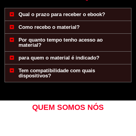
Qual o prazo para receber o ebook?
Como recebo o material?
Por quanto tempo tenho acesso ao
material?
para quem o material é indicado?
Tem compatibilidade com quais
dispositivos?
QUEM SOMOS NÓS
Bem-vindo à Educação Física do Zero.
Somos uma
instituição dedicada ao aperfeiçoamento e desenvolvimento
de estudantes e profissionais no campo da Educação Física.