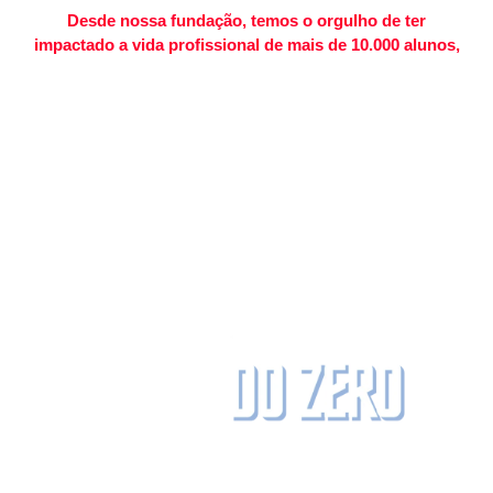
Desde nossa fundação, temos o orgulho de ter
impactado a vida profissional de mais de 10.000 alunos,
oferecendo-lhes recursos educacionais de alta qualidade,
metodologias inovadoras e um ambiente de aprendizado
dinâmico e inclusivo. Acreditamos firmemente que a
educação é a chave para desbloquear o potencial humano, e
é com esse espírito que conduzimos nosso trabalho.
Nossa missão é simples, mas poderosa:
capacitar e
inspirar
.
Capacitar nossos alunos com conhecimento
prático e teórico em educação física e inspirá-los a alcançar
novos patamares em suas carreiras.