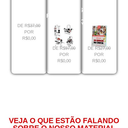
NUTRIÇÃO
GIFS
20
PARA
ANIMADOS
ERROS
HIPERTROFIA
DE
NA
MUSCULAÇÃO
DIETA
DE R$
37,00
POR
R$0,00
DE R$
97,00
DE R$
27,00
POR
POR
R$0,00
R$0,00
DEPOIMENTOS
VEJA O QUE ESTÃO FALANDO