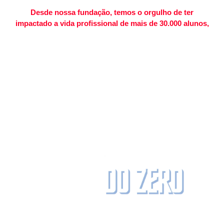
Desde nossa fundação, temos o orgulho de ter
impactado a vida profissional de mais de 30.000 alunos,
oferecendo-lhes recursos educacionais de alta qualidade,
metodologias inovadoras e um ambiente de aprendizado
dinâmico e inclusivo. Acreditamos firmemente que a
educação é a chave para desbloquear o potencial humano, e
é com esse espírito que conduzimos nosso trabalho.
Nossa missão é simples, mas poderosa:
capacitar e
inspirar
.
Capacitar nossos alunos com conhecimento
prático e teórico em educação física e inspirá-los a alcançar
novos patamares em suas carreiras.