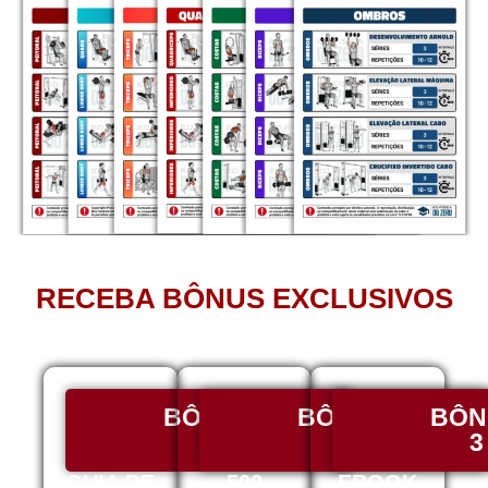
RECEBA BÔNUS EXCLUSIVOS
BÔNUS
BÔNUS
BÔN
1
2
3
GUIA DE
500
EBOOK