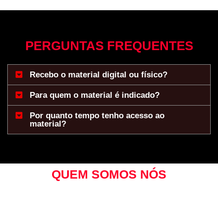
PERGUNTAS FREQUENTES
Recebo o material digital ou físico?
Para quem o material é indicado?
Por quanto tempo tenho acesso ao
material?
QUEM SOMOS NÓS
Bem-vindo à Educação Física do Zero.
Somos uma
instituição dedicada ao aperfeiçoamento e desenvolvimento
de estudantes e profissionais no campo da Educação Física.